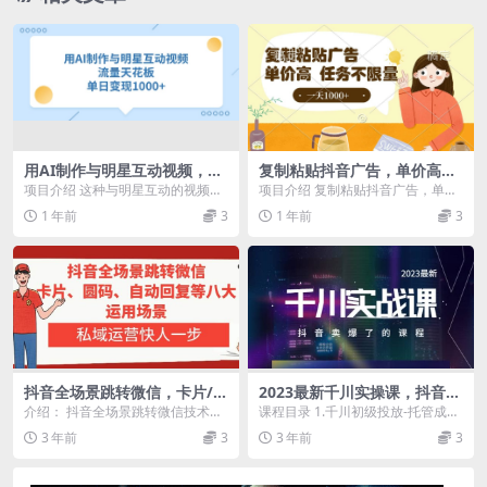
用AI制作与明星互动视频，单
复制粘贴抖音广告，单价高，
日变现1000+，流量天花板
一部手机就能做，任务不限
项目介绍 这种与明星互动的视频非
项目介绍 复制粘贴抖音广告，单价
量，一天1000+
常有意思，明星自带光环流量说白
高，一部手机就能做，任务不限
1 年前
3
1 年前
3
了，就是蹭热度，流...
量，一天1000+ ...
抖音全场景跳转微信，卡片/圆
2023最新千川实操课，抖音卖
码/自动回复等八大运用场景，
爆了的课程（20节视频课）
介绍： 抖音全场景跳转微信技术揭
课程目录 1.千川初级投放-托管成交.
私域运营快人一步
秘，包含私信卡片跳转、私信圆码
mp4 2.千川初级投放-托管-支付ro
3 年前
3
3 年前
3
跳转、自动回复跳转...
i...