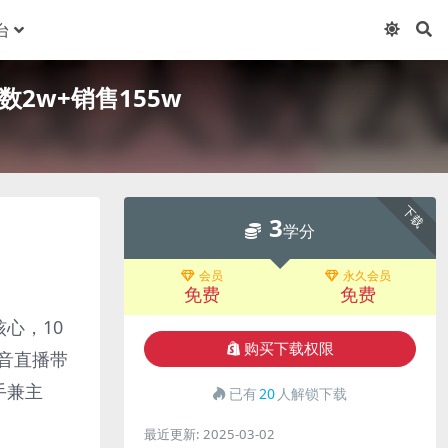
台
2w+销售155w
下载
3
学分
会员
永久会员
免费
免费
心，10
购买下载权限
音直播带
手兼主
已有
20
人解锁下载
最近更新:
2025-03-02