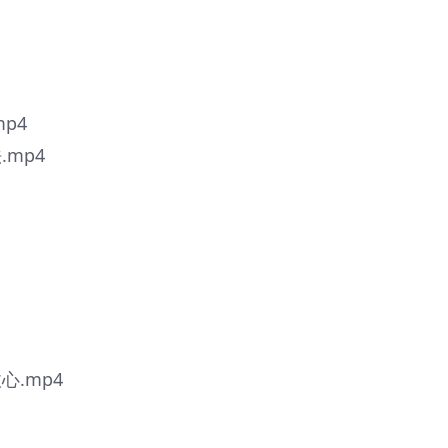
p4
mp4
.mp4