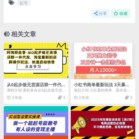
起号
分享
收藏
相关文章
从0起步做无货源店群一件代
小红书商单最新玩法 3天暴力
发，淘宝最新的店群操作玩
起号 5分钟一条爆款作品 月入
课程介绍 课程来自从0起步做无货
项目介绍 小红薯的商单，基本就是
法，快速启动销售
10000+
源店群一件代发。分享淘宝最新的
千粉以后，开通蒲公英，然后能接
3 年前
3
2 年前
3
店群操作玩法，蓝海...
到品牌方的种草商单...