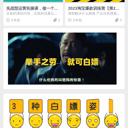
实战型运营实操课，做一个能
2023淘宝爆款训练营【第2
起号能稳号有人设的变现主播
期】电商运营的必修课，学习
全新的课程内容，全新的流量认
课程解决什么困难 产品没有搜索流
爆款思路 实现利润增长
知， 课程内容 1.《直播间带货趋
量? 推广花钱多还亏钱？ 同行价格
3 年前
3
3 年前
3
势》.mp4 2....
战没钱赚? 新...