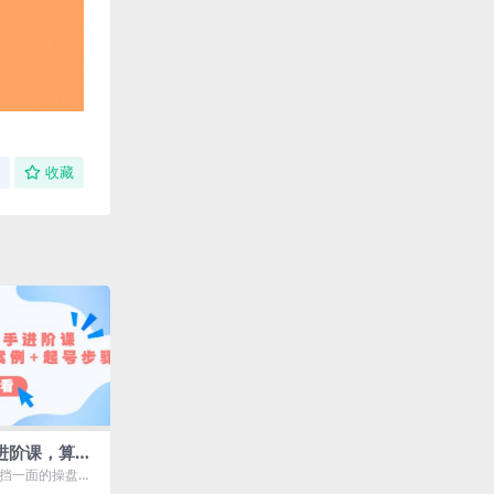
收藏
/进阶课，算法
号步骤
独挡一面的操盘手
 你起号了直播间