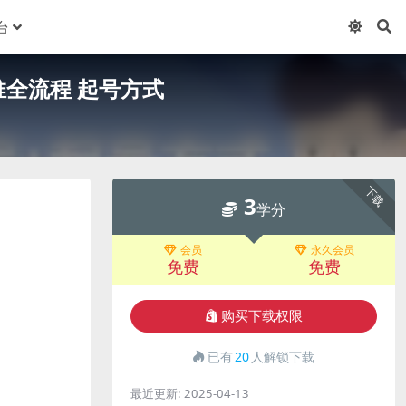
台
推全流程 起号方式
下载
3
学分
会员
永久会员
免费
免费
购买下载权限
已有
20
人解锁下载
最近更新:
2025-04-13