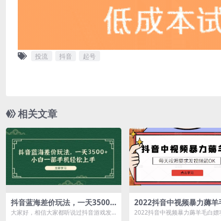
投流
抖音
起号
相关文章
抖音蓝海差价玩法，一天3500
2022抖音中视频暴力薅羊
+，小白一部手机轻松上手
嫖项目：新号每天20块，
大家好，相信大家都听说过抖音游戏发
2022抖音中视频暴力薅羊毛白嫖
天几百块，可多号
行人计划，但是一般做视频的收益都低
新号每天20块，老号几天几百块