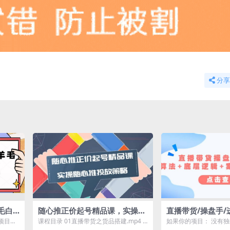
分享
毛白
随心推正价起号精品课，实操随
直播带货/操盘手
老号几
心推投放策略（5节课-价值29
底层逻辑 案例 起
项目：
课程目录 01直播带货之货品搭建.mp4 0
如果你的项目： 没有
8）
，可多
2随心推正价起号打开流量.mp4 0...
你不知道怎么快速起号