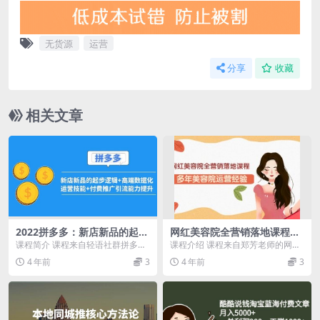
无货源
运营
分享
收藏
相关文章
2022拼多多：新店新品的起步
网红美容院全营销落地课程，
逻辑 高端数据化运营技能 付
多年美容院运营经验（价值39
课程简介 课程来自轻语社群拼多多
课程介绍 课程来自郑芳老师的网红
费推广引流能力提升
9）
V-I-P会员卡官网售价2999元。 课
美容院全套营销落地课程，价值39
4 年前
3
4 年前
3
程包括2...
9元。没有华而不...