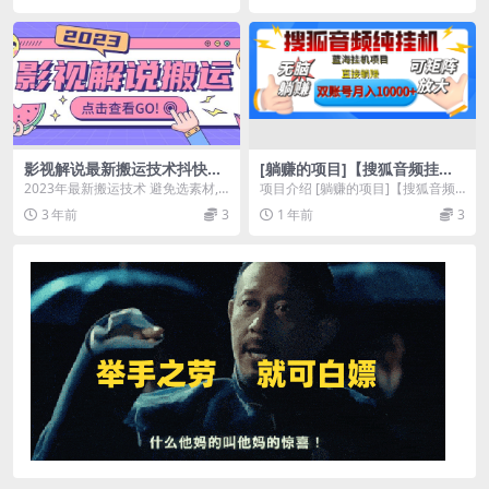
特殊手法，单场日收3000+，
轻松握住流量密码
影视解说最新搬运技术抖快通
[躺赚的项目]【搜狐音频挂
吃 一部手机月入过万【视频教
机】独家脚本技术，项目红利
2023年最新搬运技术 避免选素材,
项目介绍 [躺赚的项目]【搜狐音频
程 搬运细节】
期，可矩阵可放大，稳定月入
写文案,配音,剪辑，这几步 眼看着
挂机】独家脚本技术，项目红利
3 年前
3
1 年前
3
8000+,纯挂机躺赚
别人赚钱,...
期，可矩阵可放大，...