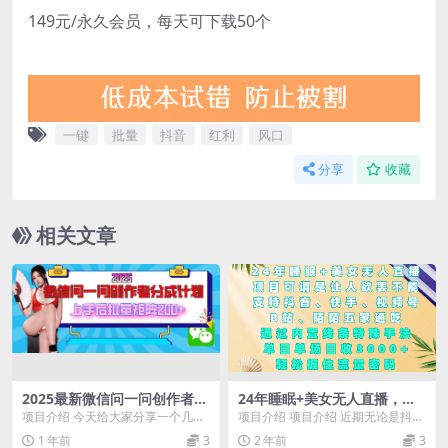
149元/永久会员，每天可下载50个
一键
批量
抖音
红利
风口
分享
收藏
相关文章
2025最新微信问一问创作者分
24年睡眠+美女无人直播，项
成计划，上手后批量矩阵日入
目可谓是让人欲罢不能，支持
项目介绍 今天给大家分享一个几乎
项目介绍 项目介绍 近期无论是抖
200+
抖音、快手、视频号、B站、
没什么操作门槛的项目，是关于微
音、快手、视频号、B站、陌陌等平
1 年前
3
2 年前
3
陌陌五家通吃，通过内置线条
信问一问的，最近开...
台对于美女擦边类...