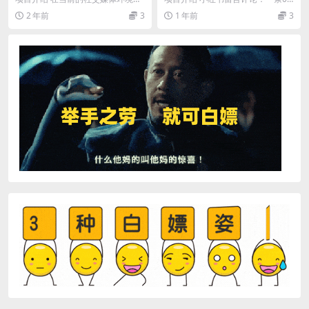
日入2000+
轻松日入1000+
中，快速增长的粉丝群体和稳定的
元，每天复制粘贴，新手小白也能
2 年前
3
1 年前
3
收益是每个内容创作者...
日入1000+...