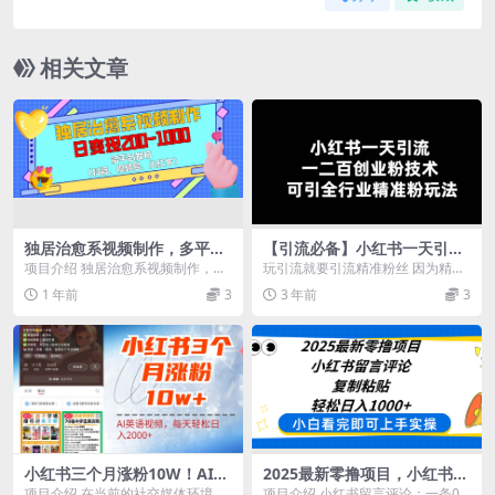
相关文章
独居治愈系视频制作，多平台
【引流必备】小红书一天引流
发布（抖音、视频号、小红
一二百创业粉技术，可引全行
项目介绍 独居治愈系视频制作，日
玩引流就要引流精准粉丝 因为精准
书），日变现200-1000
业精准粉玩法
变现200-1000，多平台发布（抖
粉价格高比如一个鞋子潮牌/护肤/祛
1 年前
3
3 年前
3
音、视频号、...
痘/粉普遍一个...
小红书三个月涨粉10W！AI英
2025最新零撸项目，小红书留
语视频零成本制作，每天轻松
言评论，复制粘贴即可赚钱，
项目介绍 在当前的社交媒体环境
项目介绍 小红书留言评论：一条0.5