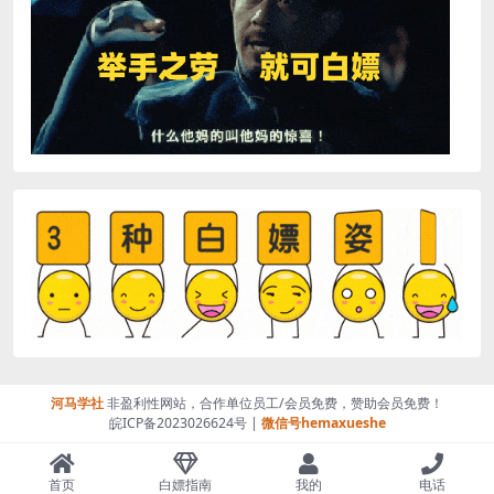
河马学社
非盈利性网站，合作单位员工/会员免费，赞助会员免费！
皖ICP备2023026624号 |
微信号hemaxueshe
首页
白嫖指南
我的
电话