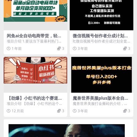
闲鱼ai全自动电商带货，轻松
微信视频号创作者分成计划全
上手，小白可做，单月稳定变
套实操原创小白副业赚钱零基
项目介绍 1.要说当下最暴利热门的
lt;微信视频号创作者分成计划全套
现8000+
础变现教程日入300
行业，那电商行业一定占有一席之
实操原创小白副业赚钱零基础变现
1 年前
3
3 年前
3
地，现在互联网发...
教程日入300 ...
【劲爆】小红书的这个赛道，
魔兽世界美服plus版本全自动
流通真是太好了，我这个月已
打金搬砖，单机日入1000 可
项目介绍 【劲爆】小红书的这个赛
魔兽世界美服打金搬砖的介绍，其
经赚2W+
矩阵操作，多开多得
道，流通真是太好了，我这个月已
实我们就是通过电脑搭配科技来进
12 月前
3
3 年前
3
经赚2W+ 课程目...
行的收益， 不需要你...