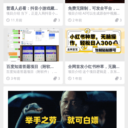
普通人必看：抖音小游戏藏暴
免费无限制，可发全平台，一
利风口，单日稳赚2000+，逆
键生成原创长视频，单账号日
项目介绍 当下，正是入局抖音小游
项目介绍 AI可以生成原创中视频
袭机遇来了
入2000+，
戏的绝佳时机。平台规则不断完
了！不是4秒，而是最长达6分钟，
11 月前
3
2 年前
3
善，为参与者提供了公...
这款AI视频生成...
百度知道答‮项题‬目（附软
全网首发小红书种草，无脑操
件），外面收880‮一，‬个小时
作，复制粘贴即可，轻松日入
百度知道答‮项题‬目（附软件），外
项目介绍 这个项目逻辑是，京东服
撸几十块，勤快‮来的
300+
面收880‮一，‬个小时撸几十块，勤
务商对接了我们平台，我们复制粘
3 年前
3
1 年前
3
快‮来的 ...
贴，在小红书发布就...