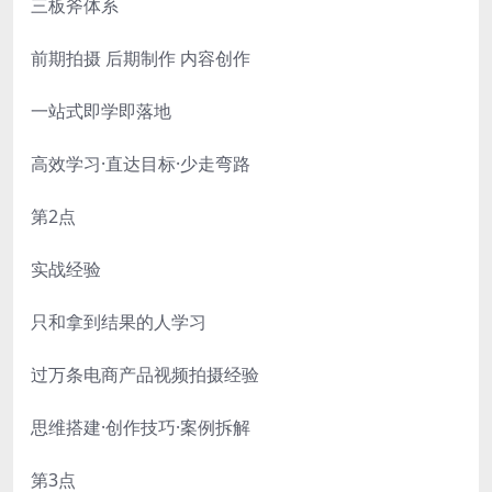
三板斧体系
前期拍摄 后期制作 内容创作
一站式即学即落地
高效学习·直达目标·少走弯路
第2点
实战经验
只和拿到结果的人学习
过万条电商产品视频拍摄经验
思维搭建·创作技巧·案例拆解
第3点