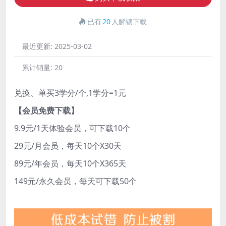
已有
20
人解锁下载
最近更新:
2025-03-02
累计销量:
20
兑换、单买3学分/个,1学分=1元
【会员免费下载】
9.9元/1天体验会员，可下载10个
29元/月会员，每天10个X30天
89元/年会员，每天10个X365天
149元/永久会员，每天可下载50个