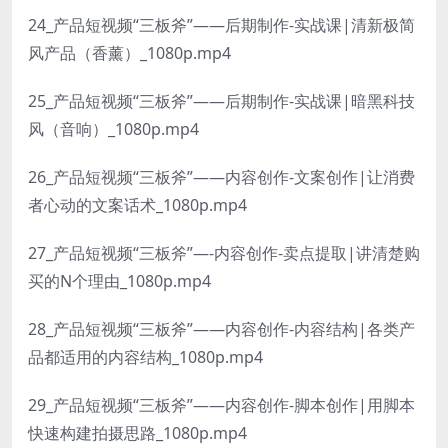
24_产品短视频“三板斧”——后期制作-实战课|清新极简
风产品（香薰）_1080p.mp4
25_产品短视频“三板斧”——后期制作-实战课|暗黑科技
风（音响）_1080p.mp4
26_产品短视频“三板斧”——内容创作-文案创作|让消费
者心动的文案话术_1080p.mp4
27_产品短视频“三板斧”—-内容创作-卖点提取|讲清楚购
买的N个理由_1080p.mp4
28_产品短视频“三板斧”——内容创作-内容结构|各类产
品都适用的内容结构_1080p.mp4
29_产品短视频“三板斧”——内容创作-脚本创作|用脚本
快速构建拍摄思路_1080p.mp4