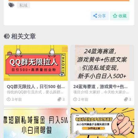
私域
分享
收藏
相关文章
QQ群无限拉人，日引500 创
24蓝海赛道，游戏黄牛+伤感
业粉，快速引流建立私域群
文案引流私域变现，新手日入
传统的QQ群引流方式，要么跟群主
项目介绍 大家好，今天给大家介绍
500+
建立良好关系、要么经常在群里分
一个最新的游戏变现玩法，就是通
3 年前
3
2 年前
3
享干货、要么经常在...
过游戏伤感文学去引...