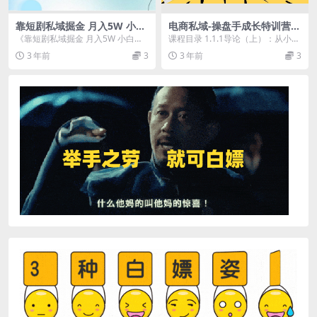
靠短剧私域掘金 月入5W 小白
电商私域-操盘手成长特训营：
闭眼做（教程 2T资料）
从小白到操盘手全程实战分享-
《靠短剧私域掘金 月入5W 小白闭
课程目录 1.1.1导论（上）：从小白
24节线上课
眼做（教程 2T资料）》 项目的操作
到私域操盘手，你会经历些什么？
3 年前
3
3 年前
3
跟短剧推广...
视频课mp4...